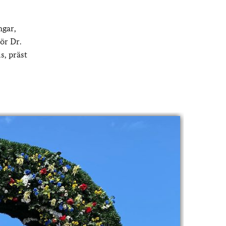
ngar,
ör Dr.
s, präst