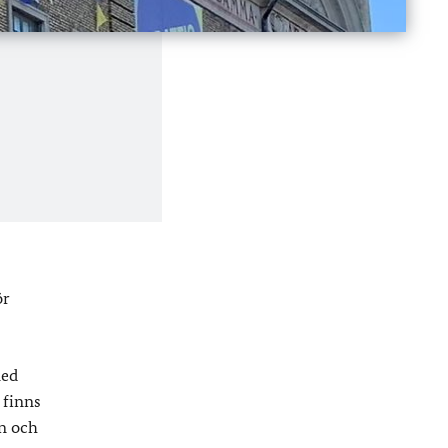
ör
med
 finns
n och