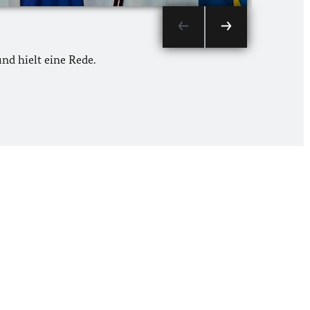
d hielt eine Rede.
Teilnehme
© Cawa Med