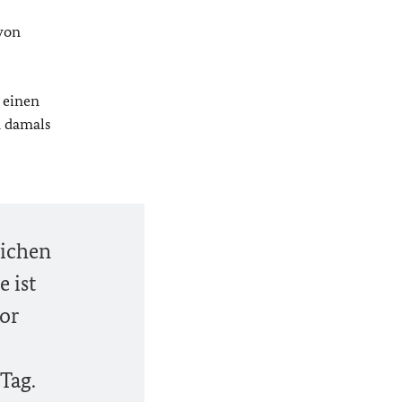
 von
 einen
n damals
lichen
 ist
vor
Tag.