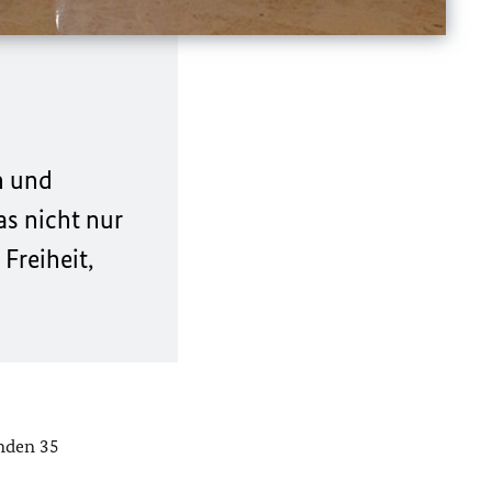
n und
as nicht nur
Freiheit,
nden 35