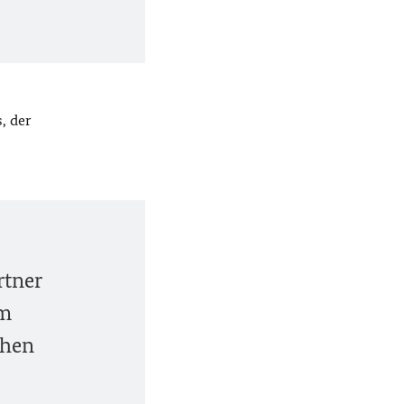
, der
rtner
am
chen