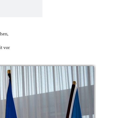
chen,
it vor