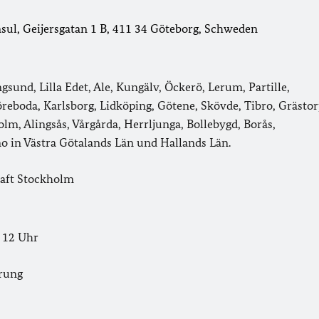
ul, Geijersgatan 1 B, 411 34 Göteborg, Schweden
und, Lilla Edet, Ale, Kungälv, Öckerö, Lerum, Partille,
reboda, Karlsborg, Lidköping, Götene, Skövde, Tibro, Grästor
olm, Alingsås, Vårgårda, Herrljunga, Bollebygd, Borås,
 in Västra Götalands Län und Hallands Län.
haft Stockholm
- 12 Uhr
arung