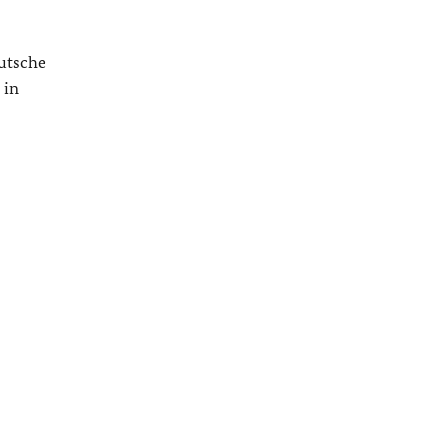
utsche
 in