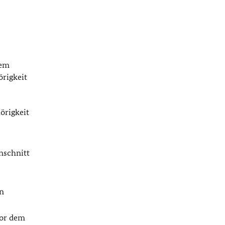
dem
rigkeit
örigkeit
nschnitt
on
vor dem