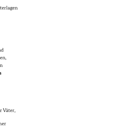
terlagen
nd
en,
en
s
 Väter,
her